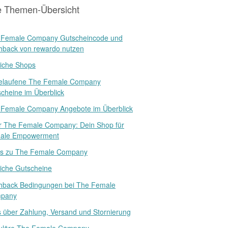
e Themen-Übersicht
 Female Company Gutscheincode und
hback von rewardo nutzen
iche Shops
elaufene The Female Company
cheine im Überblick
 Female Company Angebote im Überblick
r The Female Company: Dein Shop für
ale Empowerment
s zu The Female Company
iche Gutscheine
hback Bedingungen bei The Female
pany
s über Zahlung, Versand und Stornierung
uläre The Female Company