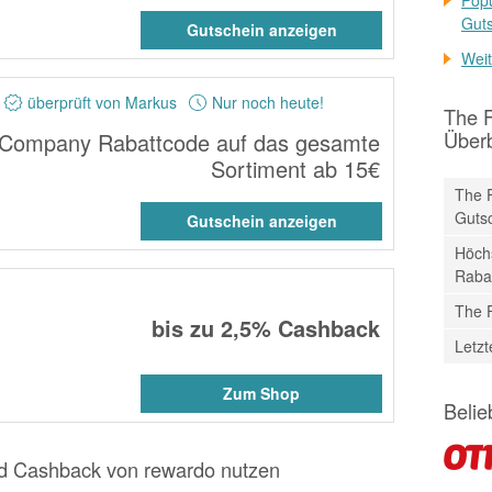
Gut
Gutschein anzeigen
Weit
überprüft von Markus
Nur noch heute!
The 
Überb
Company Rabattcode auf das gesamte
Sortiment ab 15€
The 
Guts
Gutschein anzeigen
Höch
Raba
The 
bis zu
2,5%
Cashback
Letz
Zum Shop
Belie
 Cashback von rewardo nutzen