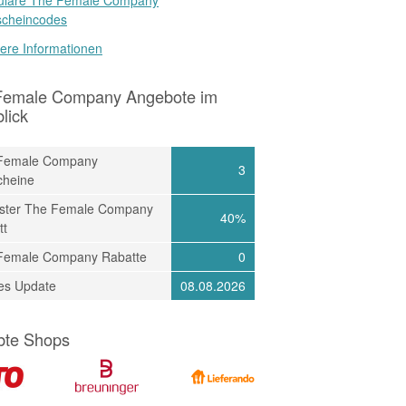
scheincodes
ere Informationen
Female Company Angebote im
lick
Female Company
3
cheine
ster The Female Company
40%
tt
Female Company Rabatte
0
tes Update
08.08.2026
bte Shops