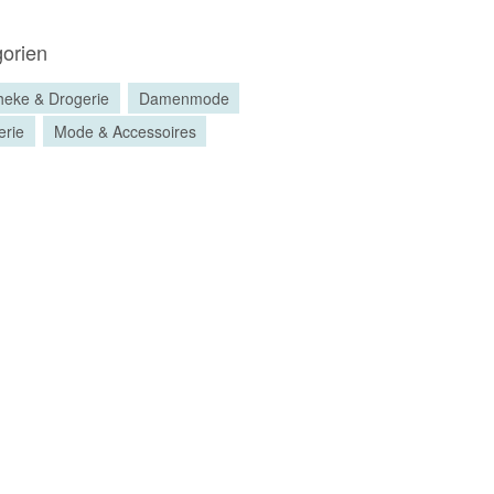
orien
heke & Drogerie
Damenmode
erie
Mode & Accessoires