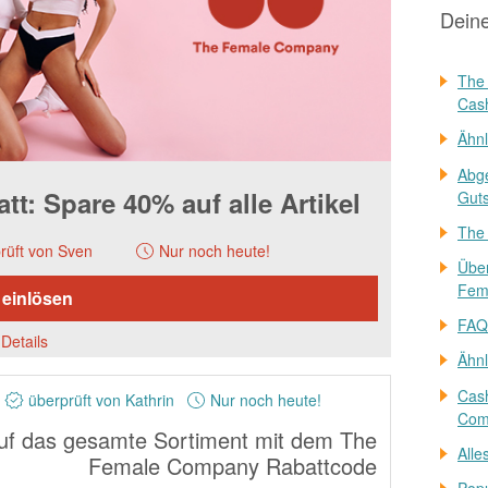
Dein
The
Cas
Ähnl
Abg
: Spare 40% auf alle Artikel
Guts
The
rüft von Sven
Nur noch heute!
Übe
Fem
 einlösen
FAQ
Details
Ähnl
Cas
überprüft von Kathrin
Nur noch heute!
Com
uf das gesamte Sortiment mit dem The
Alle
Female Company Rabattcode
Pop