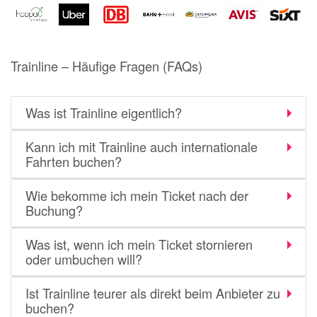
Notino
Parfumdreams
apodiscounter
Trainline – Häufige Fragen (FAQs)
OTTO Office
Udemy
Was ist Trainline eigentlich?
HappyKeks
Kann ich mit Trainline auch internationale
Pets Deli
Fahrten buchen?
SNIPES
Wie bekomme ich mein Ticket nach der
Click & Boat
Buchung?
Lidl
Was ist, wenn ich mein Ticket stornieren
BOGNER
oder umbuchen will?
XXXLutz
Ist Trainline teurer als direkt beim Anbieter zu
BADER
buchen?