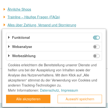
Ähnliche Shops
Trainline – Häufige Fragen (FAQs)
Alles über Zahlung, Versand und Stornierung
Weitere Informationen
Funktional
Kategorien
Webanalyse
Auto, Motorrad & Transport
Mietwagen, Bahn & Bus
Werbezählung
Reise & Urlaub
Cookies erleichtern die Bereitstellung unserer Dienste und
helfen uns bei der Ausspielung von Inhalten sowie der
Über uns
Unser Team
FAQ
blog.rewardo.de
Kontakt
Analyse des Nutzerverhaltens. Mit dem Klick auf „Alle
akzeptieren“ stimmst du der Verwendung von Cookies und
Shops
Sonderaktionen
Kategorien
Beste Gutscheine
anderen Tracking-Technologien zu.
Neueste Gutscheine
Top Gutscheine
Exklusive Gutscheine
Mehr Informationen:
Datenschutz
,
Impressum
rewardo.ch
rewardo.at
Alle akzeptieren
Auswahl speichern
Privatsphäre
Impressum
Datenschutz
AGB