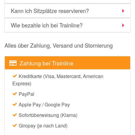
momox
Kann ich Sitzplätze reservieren?
GALERIA
Wie bezahle ich bei Trainline?
vidaXL
bonprix
Alles über Zahlung, Versand und Stornierung
CHECK24
LiveFresh
Zahlung bei Trainline
tink
Kreditkarte (Visa, Mastercard, American
heine
Express)
Ankerkraut
PayPal
ABOUT YOU
Apple Pay / Google Pay
Sofortüberweisung (Klarna)
Alle Shops anzeigen
Giropay (je nach Land)