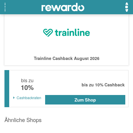
OTTO
Beste Gutscheine
Beste Angebote
Breuninger
Neueste Gutscheine
Neueste Angebote
Trainline Cashback August 2026
Lieferando
Top Gutscheine
Top Angebote
LASCANA
Exklusive Gutscheine
Exklusive Angebote
bis zu
eBay
Sonderaktionen
bis zu
10%
Cashback
10%
DOUGLAS Parfümerie
Cashbackraten
Zum Shop
Temu
Fressnapf
Ähnliche Shops
adidas