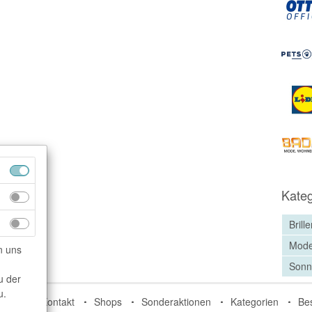
Kateg
Brill
Mode
n uns
Sonn
u der
u.
do.de
Kontakt
Shops
Sonderaktionen
Kategorien
Be