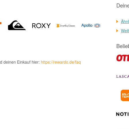
Dein
Ähnl
Weit
Belie
d deinen Einkauf hier:
https://rewardo.de/faq