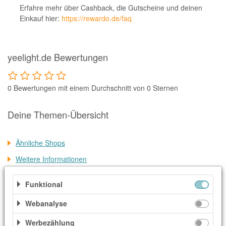
Notino
Erfahre mehr über Cashback, die Gutscheine und deinen
Einkauf hier:
https://rewardo.de/faq
Parfumdreams
apodiscounter
OTTO Office
yeelight.de Bewertungen
Udemy
0 Bewertungen mit einem Durchschnitt von 0 Sternen
HappyKeks
Pets Deli
Deine Themen-Übersicht
SNIPES
Ähnliche Shops
Click & Boat
Weitere Informationen
Lidl
BOGNER
Funktional
Kategorien
XXXLutz
Webanalyse
Elektronik & Technik
Haus & Garten
Haus & Technik
BADER
Heimwerken & Garten
Mode & Accessoires
Werbezählung