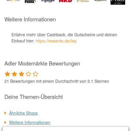
Notino
Parfumdreams
Weitere Informationen
apodiscounter
OTTO Office
Erfahre mehr über Cashback, die Gutscheine und deinen
Einkauf hier:
https://rewardo.de/faq
Udemy
HappyKeks
Adler Modemärkte Bewertungen
Pets Deli
SNIPES
21 Bewertungen mit einem Durchschnitt von 3.1 Sternen
Click & Boat
Lidl
Deine Themen-Übersicht
BOGNER
Ähnliche Shops
XXXLutz
Weitere Informationen
BADER