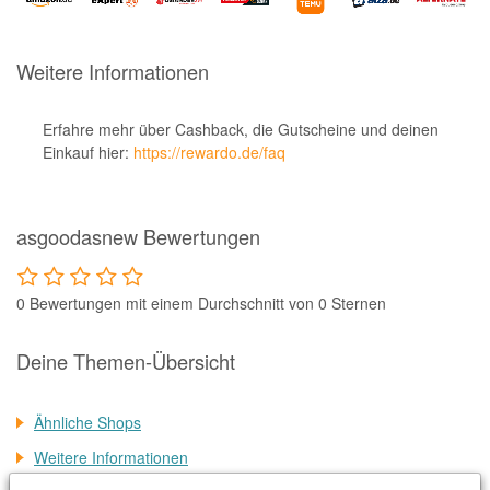
Notino
Parfumdreams
Weitere Informationen
apodiscounter
OTTO Office
Erfahre mehr über Cashback, die Gutscheine und deinen
Einkauf hier:
https://rewardo.de/faq
Udemy
HappyKeks
asgoodasnew Bewertungen
Pets Deli
SNIPES
0 Bewertungen mit einem Durchschnitt von 0 Sternen
Click & Boat
Lidl
Deine Themen-Übersicht
BOGNER
Ähnliche Shops
XXXLutz
Weitere Informationen
BADER