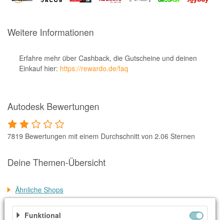
Notino
Parfumdreams
Weitere Informationen
apodiscounter
OTTO Office
Erfahre mehr über Cashback, die Gutscheine und deinen
Einkauf hier:
https://rewardo.de/faq
Udemy
HappyKeks
Autodesk Bewertungen
Pets Deli
SNIPES
7819 Bewertungen mit einem Durchschnitt von 2.06 Sternen
Click & Boat
Lidl
Deine Themen-Übersicht
BOGNER
Ähnliche Shops
XXXLutz
Weitere Informationen
BADER
Funktional