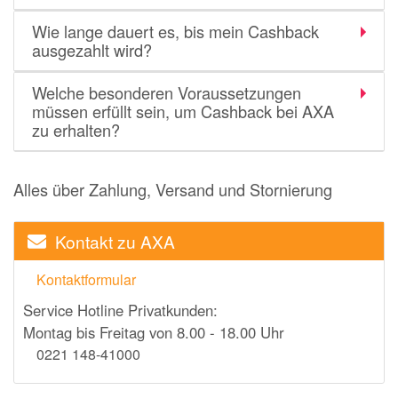
momox
Wie lange dauert es, bis mein Cashback
GALERIA
ausgezahlt wird?
vidaXL
Welche besonderen Voraussetzungen
bonprix
müssen erfüllt sein, um Cashback bei AXA
zu erhalten?
CHECK24
LiveFresh
Alles über Zahlung, Versand und Stornierung
tink
heine
Kontakt zu AXA
Ankerkraut
Kontaktformular
ABOUT YOU
Service Hotline Privatkunden:
Montag bis Freitag von 8.00 - 18.00 Uhr
Alle Shops anzeigen
0221 148-41000