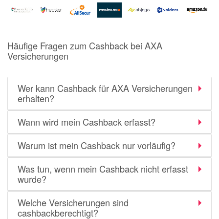
Notino
Parfumdreams
apodiscounter
Häufige Fragen zum Cashback bei AXA
OTTO Office
Versicherungen
Udemy
Wer kann Cashback für AXA Versicherungen
HappyKeks
erhalten?
Pets Deli
Wann wird mein Cashback erfasst?
SNIPES
Click & Boat
Warum ist mein Cashback nur vorläufig?
Lidl
Was tun, wenn mein Cashback nicht erfasst
BOGNER
wurde?
XXXLutz
Welche Versicherungen sind
BADER
cashbackberechtigt?