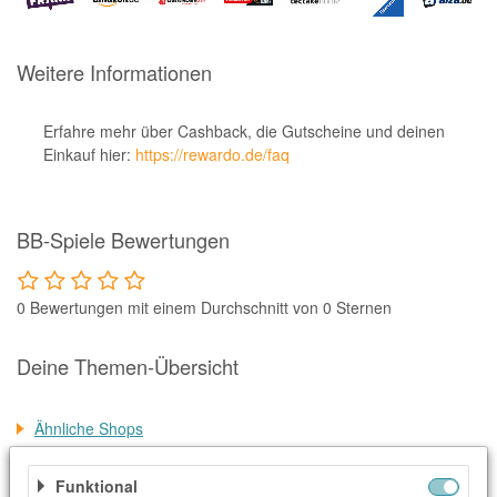
Notino
Parfumdreams
Weitere Informationen
apodiscounter
OTTO Office
Erfahre mehr über Cashback, die Gutscheine und deinen
Einkauf hier:
https://rewardo.de/faq
Udemy
HappyKeks
BB-Spiele Bewertungen
Pets Deli
SNIPES
0 Bewertungen mit einem Durchschnitt von 0 Sternen
Click & Boat
Lidl
Deine Themen-Übersicht
BOGNER
Ähnliche Shops
XXXLutz
Weitere Informationen
BADER
Funktional