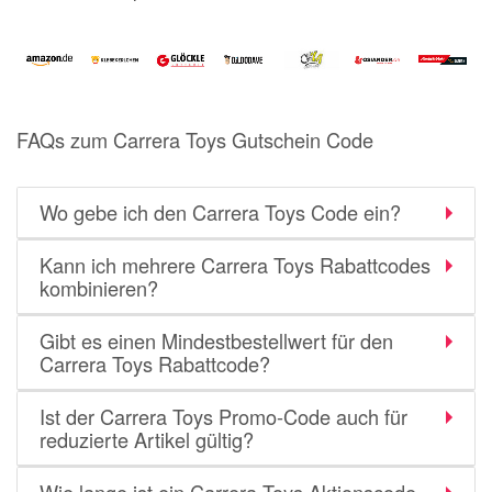
Notino
Parfumdreams
apodiscounter
OTTO Office
FAQs zum Carrera Toys Gutschein Code
Udemy
HappyKeks
Wo gebe ich den Carrera Toys Code ein?
Pets Deli
Kann ich mehrere Carrera Toys Rabattcodes
SNIPES
kombinieren?
Click & Boat
Gibt es einen Mindestbestellwert für den
Lidl
Carrera Toys Rabattcode?
BOGNER
Ist der Carrera Toys Promo-Code auch für
XXXLutz
reduzierte Artikel gültig?
BADER