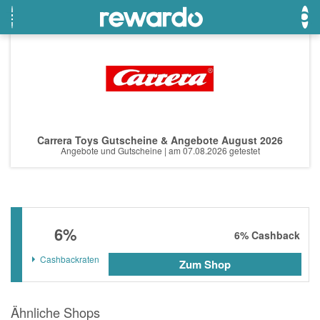
OTTO
Beste Gutscheine
Beste Angebote
Breuninger
Neueste Gutscheine
Neueste Angebote
Carrera Toys Gutscheine & Angebote August 2026
Lieferando
Top Gutscheine
Top Angebote
Angebote und Gutscheine | am 07.08.2026 getestet
LASCANA
Exklusive Gutscheine
Exklusive Angebote
eBay
Sonderaktionen
DOUGLAS Parfümerie
6%
6%
Cashback
Temu
Cashbackraten
Zum Shop
Fressnapf
adidas
Ähnliche Shops