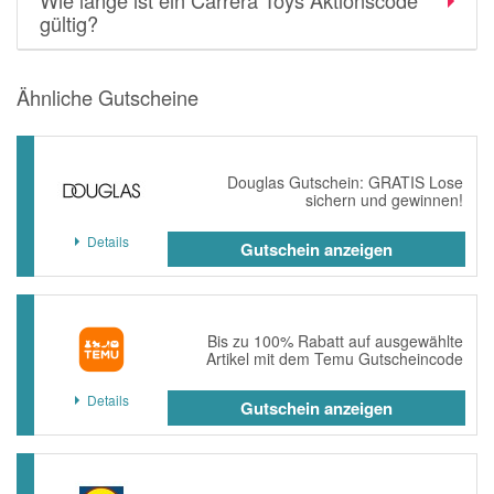
Wie lange ist ein Carrera Toys Aktionscode
momox
gültig?
GALERIA
Ähnliche Gutscheine
vidaXL
bonprix
CHECK24
Douglas Gutschein: GRATIS Lose
sichern und gewinnen!
LiveFresh
Details
Gutschein anzeigen
tink
heine
Ankerkraut
Bis zu 100% Rabatt auf ausgewählte
Artikel mit dem Temu Gutscheincode
ABOUT YOU
Details
Gutschein anzeigen
Alle Shops anzeigen