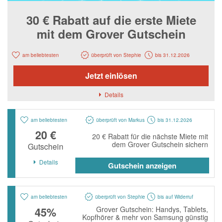
Notino
30 € Rabatt auf die erste Miete
Parfumdreams
mit dem Grover Gutschein
apodiscounter
OTTO Office
am beliebtesten
überprüft von Stephie
bis 31.12.2026
Udemy
Jetzt einlösen
HappyKeks
Details
Pets Deli
am beliebtesten
überprüft von Markus
bis 31.12.2026
SNIPES
20 €
20 € Rabatt für die nächste Miete mit
Click & Boat
dem Grover Gutschein sichern
Gutschein
Lidl
Details
Gutschein anzeigen
BOGNER
XXXLutz
am beliebtesten
überprüft von Stephie
bis auf Widerruf
45%
Grover Gutschein: Handys, Tablets,
BADER
Kopfhörer & mehr von Samsung günstig