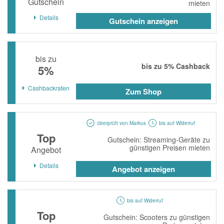
Gutschein
mieten
momox
Details
Gutschein anzeigen
GALERIA
vidaXL
bis zu
bonprix
bis zu
5%
Cashback
5%
CHECK24
Cashbackraten
Zum Shop
LiveFresh
tink
überprüft von Markus
bis auf Widerruf
heine
Top
Gutschein: Streaming-Geräte zu
günstigen Preisen mieten
Ankerkraut
Angebot
Details
ABOUT YOU
Angebot anzeigen
Alle Shops anzeigen
bis auf Widerruf
Top
Gutschein: Scooters zu günstigen