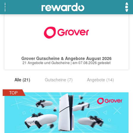
OTTO
Beste Gutscheine
Beste Angebote
Breuninger
Neueste Gutscheine
Neueste Angebote
Grover Gutscheine & Angebote August 2026
Lieferando
Top Gutscheine
Top Angebote
21 Angebote und Gutscheine | am 07.08.2026 getestet
LASCANA
Exklusive Gutscheine
Exklusive Angebote
Alle (21)
Gutscheine (7)
Angebote (14)
eBay
Sonderaktionen
DOUGLAS Parfümerie
TOP
Temu
Fressnapf
adidas