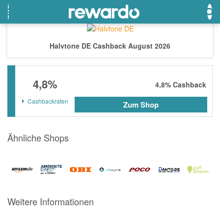
Halvtone DE Cashback August 2026
OTTO
Beste Gutscheine
Beste Angebote
4,8%
Breuninger
Neueste Gutscheine
Neueste Angebote
4,8%
Cashback
Lieferando
Top Gutscheine
Top Angebote
Cashbackraten
Zum Shop
LASCANA
Exklusive Gutscheine
Exklusive Angebote
eBay
Sonderaktionen
Ähnliche Shops
DOUGLAS Parfümerie
Temu
Fressnapf
Weitere Informationen
adidas