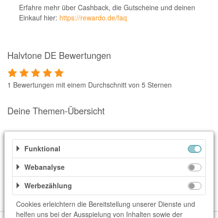
Notino
Erfahre mehr über Cashback, die Gutscheine und deinen
Einkauf hier:
https://rewardo.de/faq
Parfumdreams
apodiscounter
OTTO Office
Halvtone DE Bewertungen
Udemy
1 Bewertungen mit einem Durchschnitt von 5 Sternen
HappyKeks
Pets Deli
Deine Themen-Übersicht
SNIPES
Ähnliche Shops
Click & Boat
Funktional
Weitere Informationen
Lidl
Webanalyse
BOGNER
Kategorien
Werbezählung
XXXLutz
Haus & Garten
Schönes Wohnen
Cookies erleichtern die Bereitstellung unserer Dienste und
BADER
helfen uns bei der Ausspielung von Inhalten sowie der