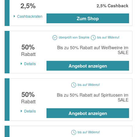
2,5%
momox
2,5%
Cashback
GALERIA
Cashbackraten
Zum Shop
vidaXL
bonprix
überprüft von Stephie
bis auf Widerruf
50%
Bis zu 50% Rabatt auf Weißweine im
CHECK24
SALE
Rabatt
LiveFresh
Details
Angebot anzeigen
tink
heine
bis auf Widerruf
Ankerkraut
50%
Bis zu 50% Rabatt auf Spirituosen im
SALE
Rabatt
ABOUT YOU
Details
Angebot anzeigen
Alle Shops anzeigen
bis auf Widerruf