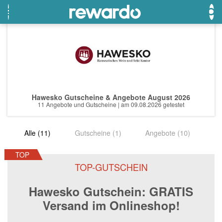
OTTO
Beste Gutscheine
Beste Angebote
Breuninger
Neueste Gutscheine
Neueste Angebote
Hawesko Gutscheine & Angebote August 2026
Lieferando
Top Gutscheine
Top Angebote
11 Angebote und Gutscheine | am 09.08.2026 getestet
LASCANA
Exklusive Gutscheine
Exklusive Angebote
Alle (11)
Gutscheine (1)
Angebote (10)
eBay
Sonderaktionen
DOUGLAS Parfümerie
TOP
TOP-GUTSCHEIN
Temu
Hawesko Gutschein: GRATIS
Fressnapf
Versand im Onlineshop!
adidas