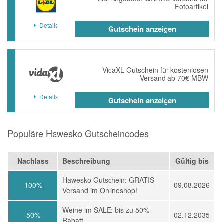
Fotoartikel
Details
Gutschein anzeigen
VidaXL Gutschein für kostenlosen
Versand ab 70€ MBW
Details
Gutschein anzeigen
Populäre Hawesko Gutscheincodes
Nachlass
Beschreibung
Gültig bis
Hawesko Gutschein: GRATIS
100%
09.08.2026
Versand im Onlineshop!
Weine im SALE: bis zu 50%
50%
02.12.2035
Rabatt