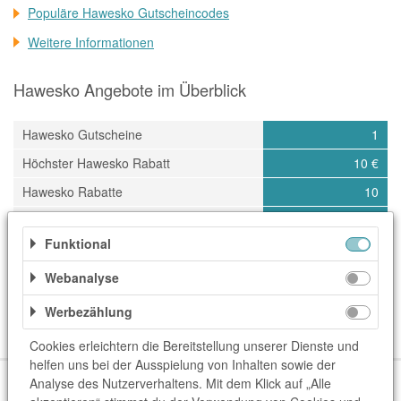
Populäre Hawesko Gutscheincodes
Weitere Informationen
Hawesko Angebote im Überblick
Hawesko Gutscheine
1
Höchster Hawesko Rabatt
10 €
Hawesko Rabatte
10
Letztes Update
09.08.2026
Funktional
Kategorien
Webanalyse
Elektronik & Technik
Essen & Trinken
Geschenke
Werbezählung
Geschenke & Blumen
Getränke
TV & Video
Cookies erleichtern die Bereitstellung unserer Dienste und
helfen uns bei der Ausspielung von Inhalten sowie der
Über uns
Unser Team
FAQ
blog.rewardo.de
Kontakt
Analyse des Nutzerverhaltens. Mit dem Klick auf „Alle