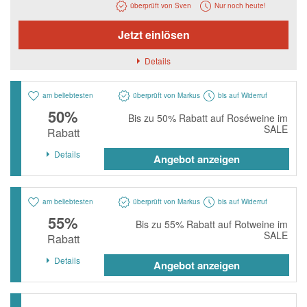
Notino
überprüft von Sven
Nur noch heute!
Parfumdreams
Jetzt einlösen
apodiscounter
Details
OTTO Office
am beliebtesten
überprüft von Markus
bis auf Widerruf
Udemy
50%
Bis zu 50% Rabatt auf Roséweine im
HappyKeks
SALE
Rabatt
Pets Deli
Details
Angebot anzeigen
SNIPES
Click & Boat
am beliebtesten
überprüft von Markus
bis auf Widerruf
55%
Lidl
Bis zu 55% Rabatt auf Rotweine im
SALE
Rabatt
BOGNER
Details
Angebot anzeigen
XXXLutz
BADER