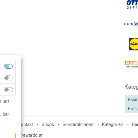
Kateg
Esse
n uns
Freiz
u der
u.
do.de
Kontakt
Shops
Sonderaktionen
Kategorien
Be
rdo.ch
rewardo.at