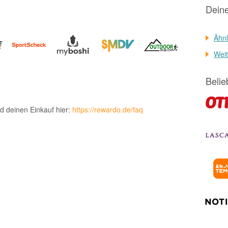
Dein
Ähnl
Weit
Belie
d deinen Einkauf hier:
https://rewardo.de/faq