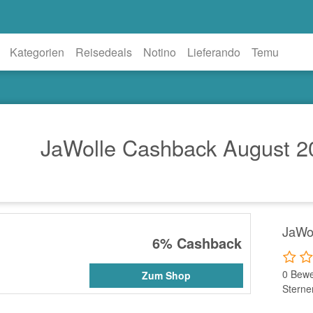
Kategorien
Reisedeals
Notino
Lieferando
Temu
JaWolle Cashback August 2
JaWo
6%
Cashback
0 Bewe
Zum Shop
Sterne