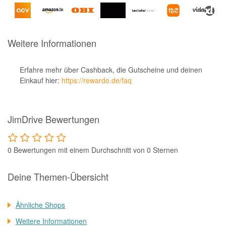
Notino
Parfumdreams
apodiscounter
Weitere Informationen
OTTO Office
Erfahre mehr über Cashback, die Gutscheine und deinen
Udemy
Einkauf hier:
https://rewardo.de/faq
HappyKeks
Pets Deli
JimDrive Bewertungen
SNIPES
Click & Boat
0 Bewertungen mit einem Durchschnitt von 0 Sternen
Lidl
Deine Themen-Übersicht
BOGNER
XXXLutz
Ähnliche Shops
BADER
Weitere Informationen