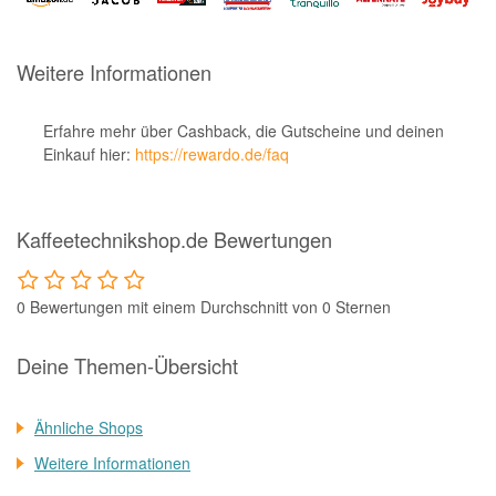
Notino
Parfumdreams
Weitere Informationen
apodiscounter
OTTO Office
Erfahre mehr über Cashback, die Gutscheine und deinen
Einkauf hier:
https://rewardo.de/faq
Udemy
HappyKeks
Kaffeetechnikshop.de Bewertungen
Pets Deli
SNIPES
0 Bewertungen mit einem Durchschnitt von 0 Sternen
Click & Boat
Lidl
Deine Themen-Übersicht
BOGNER
Ähnliche Shops
XXXLutz
Weitere Informationen
BADER