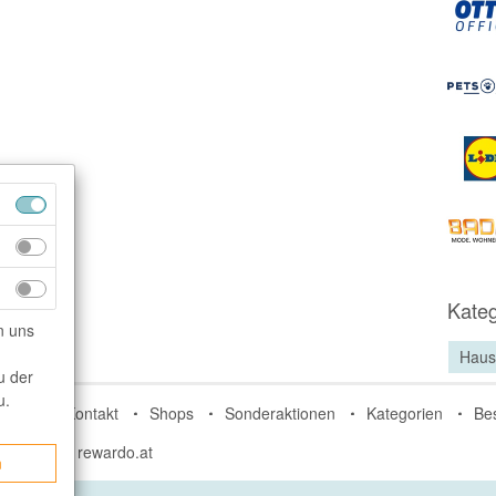
Kateg
n uns
Haus
u der
u.
do.de
Kontakt
Shops
Sonderaktionen
Kategorien
Be
rdo.ch
rewardo.at
n