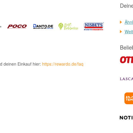
Dein
Ähnl
Weit
Belie
d deinen Einkauf hier:
https://rewardo.de/faq