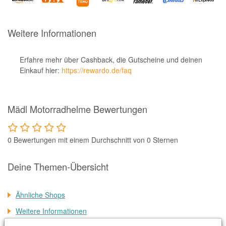
Notino
Parfumdreams
Weitere Informationen
apodiscounter
OTTO Office
Erfahre mehr über Cashback, die Gutscheine und deinen
Einkauf hier:
https://rewardo.de/faq
Udemy
HappyKeks
Mädl Motorradhelme Bewertungen
Pets Deli
SNIPES
0 Bewertungen mit einem Durchschnitt von 0 Sternen
Click & Boat
Lidl
Deine Themen-Übersicht
BOGNER
Ähnliche Shops
XXXLutz
Weitere Informationen
BADER