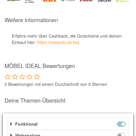
Notino
Parfumdreams
Weitere Informationen
apodiscounter
OTTO Office
Erfahre mehr über Cashback, die Gutscheine und deinen
Einkauf hier:
https://rewardo.de/faq
Udemy
HappyKeks
MÖBEL IDEAL Bewertungen
Pets Deli
SNIPES
0 Bewertungen mit einem Durchschnitt von 0 Sternen
Click & Boat
Lidl
Deine Themen-Übersicht
BOGNER
Ähnliche Shops
XXXLutz
Funktional
Weitere Informationen
BADER
Webanalyse