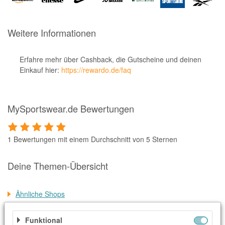
Notino
Parfumdreams
Weitere Informationen
apodiscounter
OTTO Office
Erfahre mehr über Cashback, die Gutscheine und deinen
Einkauf hier:
https://rewardo.de/faq
Udemy
HappyKeks
MySportswear.de Bewertungen
Pets Deli
SNIPES
1 Bewertungen mit einem Durchschnitt von 5 Sternen
Click & Boat
Lidl
Deine Themen-Übersicht
BOGNER
Ähnliche Shops
XXXLutz
Weitere Informationen
BADER
Funktional