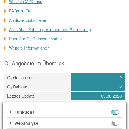
Was ist O2?&nbsp;
FAQs zu O2
Ähnliche Gutscheine
Alles über Zahlung, Versand und Stornierung
Populäre O₂ Gutscheincodes
Weitere Informationen
O₂ Angebote im Überblick
O₂ Gutscheine
2
O₂ Rabatte
2
Letztes Update
09.08.2026
Funktional
Kategorien
Webanalyse
Dienstleister
Elektronik & Technik
Haus & Garten