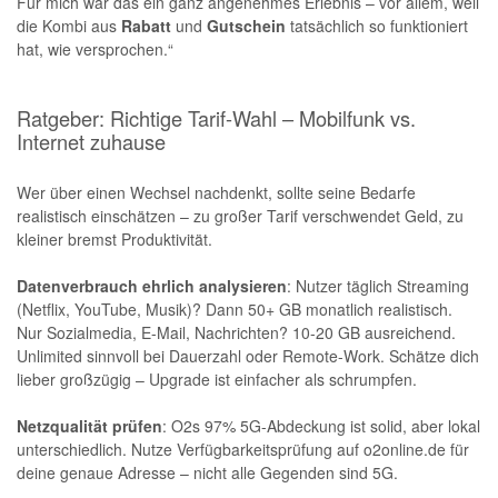
Für mich war das ein ganz angenehmes Erlebnis – vor allem, weil
die Kombi aus
Rabatt
und
Gutschein
tatsächlich so funktioniert
hat, wie versprochen.“
Ratgeber: Richtige Tarif-Wahl – Mobilfunk vs.
Internet zuhause
Wer über einen Wechsel nachdenkt, sollte seine Bedarfe
realistisch einschätzen – zu großer Tarif verschwendet Geld, zu
kleiner bremst Produktivität.
Datenverbrauch ehrlich analysieren
: Nutzer täglich Streaming
(Netflix, YouTube, Musik)? Dann 50+ GB monatlich realistisch.
Nur Sozialmedia, E-Mail, Nachrichten? 10-20 GB ausreichend.
Unlimited sinnvoll bei Dauerzahl oder Remote-Work. Schätze dich
lieber großzügig – Upgrade ist einfacher als schrumpfen.
Netzqualität prüfen
: O2s 97% 5G-Abdeckung ist solid, aber lokal
unterschiedlich. Nutze Verfügbarkeitsprüfung auf o2online.de für
deine genaue Adresse – nicht alle Gegenden sind 5G.