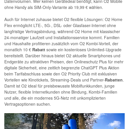
Datenvolumen. Wer keinen Gerätedeal benötigt, kann O2 Mobile
ohne Handy als SIM-Only-Variante ab 19,99 € wählen.
Auch für Internet zuhause bietet O2 flexible Lösungen: O2 Home
Flex ermöglicht LTE-, 5G-, DSL- oder Glasfaser-Internet ohne
langfristige Vertragsbindung, während O2 Home mit klassischer
24-monatiger Laufzeit und Installationsservice kommt. Familien
und Haushalte profitieren zusätzlich vom O2 Kombi-Vorteil, der
monatlich 10 €
Rabatt
sowie ein kostenloses Unlimited-Upgrade
bereitstellt. Darüber hinaus bietet O2 aktuelle Smartphones und
Endgeräte zu attraktiven Preisen, den Onlineschutz Plus für mehr
digitale Sicherheit, eine zeitlich begrenzte ChatGPT Plus Aktion
beim Tarifabschluss sowie den O2 Priority Club mit exklusiven
Vorteilen wie Kinotickets, Streaming-Deals und Partner-
Rabatten
.
Damit ist O2 ideal für preisbewusste Mobilfunkkunden, junge
Nutzer, flexible Internetkunden ohne Bindung, Kombi-Familien
und alle, die ein modernes 5G-Netz mit unkomplizierten
Vertragsoptionen suchen.