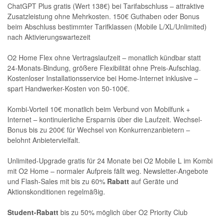
ChatGPT Plus gratis (Wert 138€) bei Tarifabschluss – attraktive
Zusatzleistung ohne Mehrkosten. 150€ Guthaben oder Bonus
beim Abschluss bestimmter Tarifklassen (Mobile L/XL/Unlimited)
nach Aktivierungswartezeit
O2 Home Flex ohne Vertragslaufzeit – monatlich kündbar statt
24-Monats-Bindung, größere Flexibilität ohne Preis-Aufschlag.
Kostenloser Installationsservice bei Home-Internet inklusive –
spart Handwerker-Kosten von 50-100€.
Kombi-Vorteil 10€ monatlich beim Verbund von Mobilfunk +
Internet – kontinuierliche Ersparnis über die Laufzeit. Wechsel-
Bonus bis zu 200€ für Wechsel von Konkurrenzanbietern –
belohnt Anbietervielfalt.
Unlimited-Upgrade gratis für 24 Monate bei O2 Mobile L im Kombi
mit O2 Home – normaler Aufpreis fällt weg. Newsletter-Angebote
und Flash-Sales mit bis zu 60%
Rabatt
auf Geräte und
Aktionskonditionen regelmäßig.
Student-Rabatt
bis zu 50% möglich über O2 Priority Club