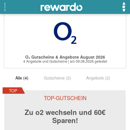
OTTO
Beste Gutscheine
Beste Angebote
Breuninger
Neueste Gutscheine
Neueste Angebote
O₂ Gutscheine & Angebote August 2026
Lieferando
Top Gutscheine
Top Angebote
4 Angebote und Gutscheine | am 09.08.2026 getestet
LASCANA
Exklusive Gutscheine
Exklusive Angebote
Alle (4)
Gutscheine (2)
Angebote (2)
eBay
Sonderaktionen
DOUGLAS Parfümerie
TOP
TOP-GUTSCHEIN
Temu
Zu o2 wechseln und 60€
Fressnapf
Sparen!
adidas