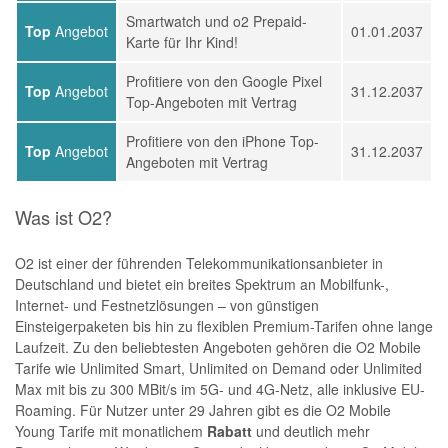
Smartwatch und o2 Prepaid-
Top
Angebot
01.01.2037
Karte für Ihr Kind!
Profitiere von den Google Pixel
Top
Angebot
31.12.2037
Top-Angeboten mit Vertrag
Profitiere von den iPhone Top-
Top
Angebot
31.12.2037
Angeboten mit Vertrag
Was ist O2?
O2 ist einer der führenden Telekommunikationsanbieter in
Deutschland und bietet ein breites Spektrum an Mobilfunk-,
Internet- und Festnetzlösungen – von günstigen
Einsteigerpaketen bis hin zu flexiblen Premium-Tarifen ohne lange
Laufzeit. Zu den beliebtesten Angeboten gehören die O2 Mobile
Tarife wie Unlimited Smart, Unlimited on Demand oder Unlimited
Max mit bis zu 300 MBit/s im 5G- und 4G-Netz, alle inklusive EU-
Roaming. Für Nutzer unter 29 Jahren gibt es die O2 Mobile
Young Tarife mit monatlichem
Rabatt
und deutlich mehr