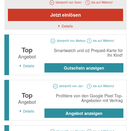
Notino
überprüft von Sven
bis auf Widerruf
Parfumdreams
Jetzt einlösen
apodiscounter
Details
OTTO Office
überprüft von Markus
bis auf Widerruf
Udemy
Top
Smartwatch und o2 Prepaid-Karte für
HappyKeks
Ihr Kind!
Angebot
Pets Deli
Details
Gutschein anzeigen
SNIPES
Click & Boat
überprüft von Jan
bis auf Widerruf
Top
Lidl
Profitiere von den Google Pixel Top-
Angeboten mit Vertrag
Angebot
BOGNER
Details
Angebot anzeigen
XXXLutz
BADER