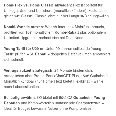
Home Flex vs. Home Classic abwägen
: Flex ist perfekt für
Umzugspläner und Unsichere (monatlich kündbar), kostet aber
gleich wie Classic. Classic lohnt nur bei Langfrist-Bindungswillen.
Kombi-Vorteile nutzen
: Wer eh Internet + Mobilfunk braucht,
profitiert von 10€ monatlichem
Kombi-Rabatt
plus optionalem
Unlimited-Upgrade – rechnet sich bei Dual-Need.
Young-Tariff für U29-er
: Unter 29 Jahren solltest du Young-
Tariffe prüfen – 5€
Rabatt
+ doppeltes Datenvolumen amortisiert
sich schnell.
Vertragslaufzeit strategisch
: 24 Monate binden dich,
ermöglichen aber Promo-Boni (ChatGPT Plus, 150€ Guthaben).
Monatlich kündbar (nur Home Flex) bietet Flexibilität – wähle
nach Lebenssituation.
Beiläufig erwähnt
: O2 bietet mit 50% O2
Gutschein
,
Young-
Rabatten
und Kombi-Vorteilen umfassende Sparpotenziale –
ideal für Budget-bewusste Nutzer ohne Kompromisse.