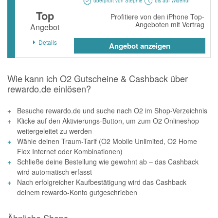
überprüft von Stephie
bis auf Widerruf
momox
Top
Profitiere von den iPhone Top-
GALERIA
Angeboten mit Vertrag
Angebot
vidaXL
Details
Angebot anzeigen
bonprix
CHECK24
Wie kann ich O2 Gutscheine & Cashback über
rewardo.de einlösen?
LiveFresh
Besuche rewardo.de und suche nach O2 im Shop-Verzeichnis
tink
Klicke auf den Aktivierungs-Button, um zum O2 Onlineshop
heine
weitergeleitet zu werden
Wähle deinen Traum-Tarif (O2 Mobile Unlimited, O2 Home
Ankerkraut
Flex Internet oder Kombinationen)
Schließe deine Bestellung wie gewohnt ab – das Cashback
ABOUT YOU
wird automatisch erfasst
Nach erfolgreicher Kaufbestätigung wird das Cashback
Alle Shops anzeigen
deinem rewardo-Konto gutgeschrieben
Ähnliche Shops