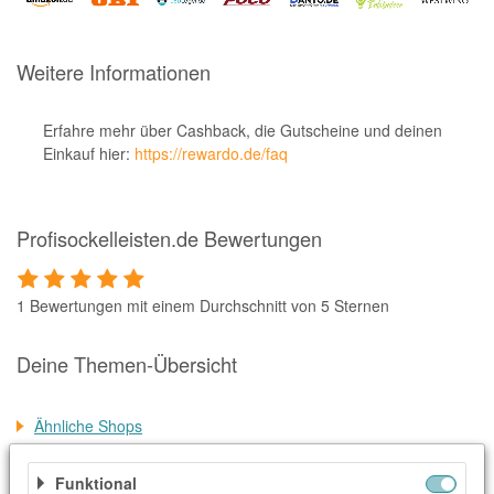
Notino
Parfumdreams
Weitere Informationen
apodiscounter
OTTO Office
Erfahre mehr über Cashback, die Gutscheine und deinen
Einkauf hier:
https://rewardo.de/faq
Udemy
HappyKeks
Profisockelleisten.de Bewertungen
Pets Deli
SNIPES
1 Bewertungen mit einem Durchschnitt von 5 Sternen
Click & Boat
Lidl
Deine Themen-Übersicht
BOGNER
Ähnliche Shops
XXXLutz
Weitere Informationen
BADER
Funktional