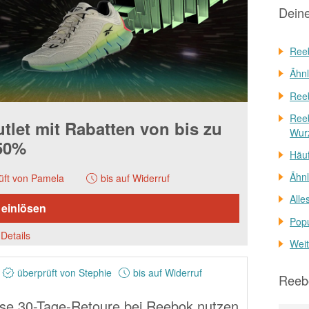
Dein
Reeb
Ähnl
Reeb
Reeb
tlet mit Rabatten von bis zu
Wur
50%
Häuf
Ähnl
üft von Pamela
bis auf Widerruf
Alle
 einlösen
Pop
Details
Weit
überprüft von Stephie
bis auf Widerruf
Reeb
se 30-Tage-Retoure bei Reebok nutzen