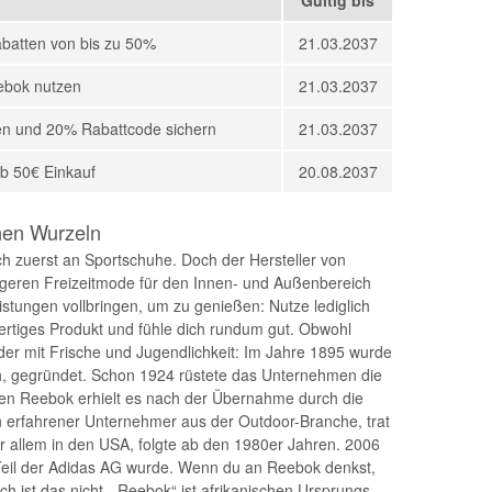
abatten von bis zu 50%
21.03.2037
ebok nutzen
21.03.2037
en und 20% Rabattcode sichern
21.03.2037
b 50€ Einkauf
20.08.2037
hen Wurzeln
 zuerst an Sportschuhe. Doch der Hersteller von
 legeren Freizeitmode für den Innen- und Außenbereich
eistungen vollbringen, um zu genießen: Nutze lediglich
ertiges Produkt und fühle dich rundum gut. Obwohl
der mit Frische und Jugendlichkeit: Im Jahre 1895 wurde
ich, gegründet. Schon 1924 rüstete das Unternehmen die
n Reebok erhielt es nach der Übernahme durch die
n erfahrener Unternehmer aus der Outdoor-Branche, trat
vor allem in den USA, folgte ab den 1980er Jahren. 2006
Teil der Adidas AG wurde. Wenn du an Reebok denkst,
sch ist das nicht. „Reebok“ ist afrikanischen Ursprungs