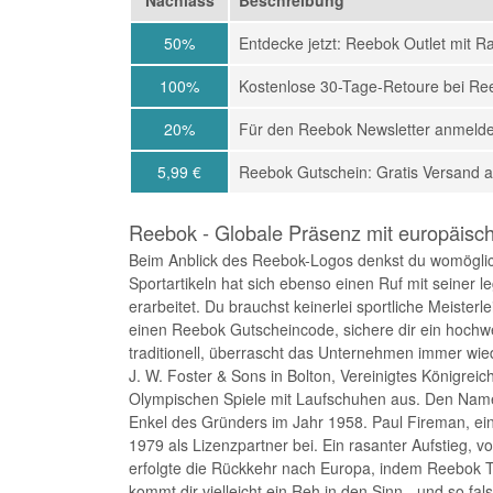
50%
Entdecke jetzt: Reebok Outlet mit R
100%
Kostenlose 30-Tage-Retoure bei Re
20%
Für den Reebok Newsletter anmeld
5,99 €
Reebok Gutschein: Gratis Versand a
Reebok - Globale Präsenz mit europäisc
Beim Anblick des Reebok-Logos denkst du womöglich
Sportartikeln hat sich ebenso einen Ruf mit seiner
erarbeitet. Du brauchst keinerlei sportliche Meisterl
einen Reebok Gutscheincode, sichere dir ein hochw
traditionell, überrascht das Unternehmen immer wie
J. W. Foster & Sons in Bolton, Vereinigtes Königre
Olympischen Spiele mit Laufschuhen aus. Den Name
Enkel des Gründers im Jahr 1958. Paul Fireman, ei
1979 als Lizenzpartner bei. Ein rasanter Aufstieg, 
erfolgte die Rückkehr nach Europa, indem Reebok 
kommt dir vielleicht ein Reh in den Sinn - und so fal