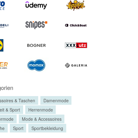
orien
ssoires & Taschen
Damenmode
eit & Sport
Herrenmode
ermode
Mode & Accessoires
he
Sport
Sportbekleidung