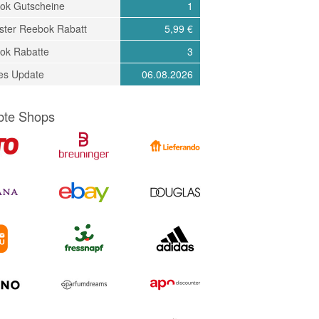
ok Gutscheine
1
ster Reebok Rabatt
5,99 €
ok Rabatte
3
tes Update
06.08.2026
bte Shops