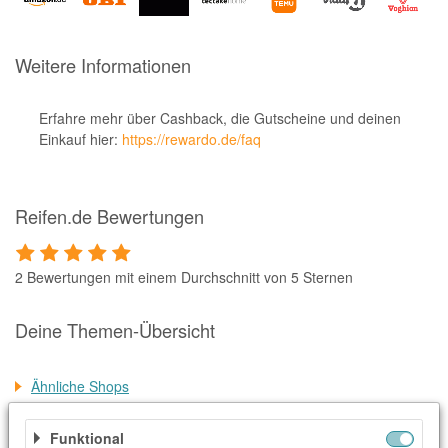
Notino
Parfumdreams
Weitere Informationen
apodiscounter
OTTO Office
Erfahre mehr über Cashback, die Gutscheine und deinen
Einkauf hier:
https://rewardo.de/faq
Udemy
HappyKeks
Reifen.de Bewertungen
Pets Deli
SNIPES
2 Bewertungen mit einem Durchschnitt von 5 Sternen
Click & Boat
Lidl
Deine Themen-Übersicht
BOGNER
Ähnliche Shops
XXXLutz
Weitere Informationen
BADER
Funktional