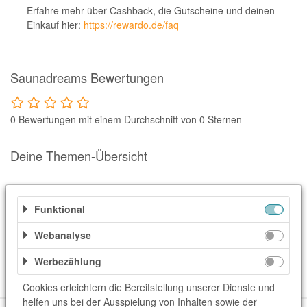
Notino
Erfahre mehr über Cashback, die Gutscheine und deinen
Einkauf hier:
https://rewardo.de/faq
Parfumdreams
apodiscounter
OTTO Office
Saunadreams Bewertungen
Udemy
0 Bewertungen mit einem Durchschnitt von 0 Sternen
HappyKeks
Pets Deli
Deine Themen-Übersicht
SNIPES
Ähnliche Shops
Click & Boat
Funktional
Weitere Informationen
Lidl
Webanalyse
BOGNER
Kategorien
Werbezählung
XXXLutz
Freizeit & Sport
Freizeit & Unterhaltung
Cookies erleichtern die Bereitstellung unserer Dienste und
BADER
helfen uns bei der Ausspielung von Inhalten sowie der