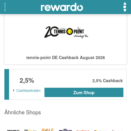
OTTO
Beste Gutscheine
Beste Angebote
Breuninger
Neueste Gutscheine
Neueste Angebote
tennis-point DE Cashback August 2026
Lieferando
Top Gutscheine
Top Angebote
LASCANA
Exklusive Gutscheine
Exklusive Angebote
2,5%
eBay
Sonderaktionen
2,5%
Cashback
DOUGLAS Parfümerie
Cashbackraten
Zum Shop
Temu
Ähnliche Shops
Fressnapf
adidas