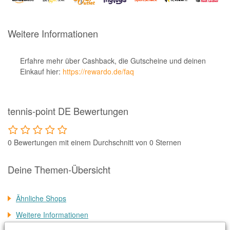
Notino
Parfumdreams
Weitere Informationen
apodiscounter
OTTO Office
Erfahre mehr über Cashback, die Gutscheine und deinen
Einkauf hier:
https://rewardo.de/faq
Udemy
HappyKeks
tennis-point DE Bewertungen
Pets Deli
SNIPES
0 Bewertungen mit einem Durchschnitt von 0 Sternen
Click & Boat
Lidl
Deine Themen-Übersicht
BOGNER
Ähnliche Shops
XXXLutz
Weitere Informationen
BADER