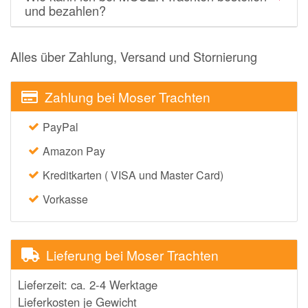
und bezahlen?
momox
GALERIA
Alles über Zahlung, Versand und Stornierung
vidaXL
bonprix
Zahlung bei Moser Trachten
CHECK24
PayPal
LiveFresh
Amazon Pay
tink
Kreditkarten ( VISA und Master Card)
heine
Vorkasse
Ankerkraut
ABOUT YOU
Lieferung bei Moser Trachten
Alle Shops anzeigen
Lieferzeit: ca. 2-4 Werktage
Lieferkosten je Gewicht