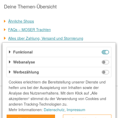
Deine Themen-Übersicht
Ähnliche Shops
FAQs – MOSER Trachten
Alles über Zahlung, Versand und Stornierung
Weitere Informationen
Funktional
Kategorien
Webanalyse
Accessoires & Taschen
Mode & Accessoires
Werbezählung
Schmuck & Uhren
Cookies erleichtern die Bereitstellung unserer Dienste und
helfen uns bei der Ausspielung von Inhalten sowie der
Über uns
Unser Team
FAQ
blog.rewardo.de
Kontakt
Analyse des Nutzerverhaltens. Mit dem Klick auf „Alle
akzeptieren“ stimmst du der Verwendung von Cookies und
Shops
Sonderaktionen
Kategorien
Beste Gutscheine
anderen Tracking-Technologien zu.
Neueste Gutscheine
Top Gutscheine
Exklusive Gutscheine
Mehr Informationen:
Datenschutz
,
Impressum
rewardo.ch
rewardo.at