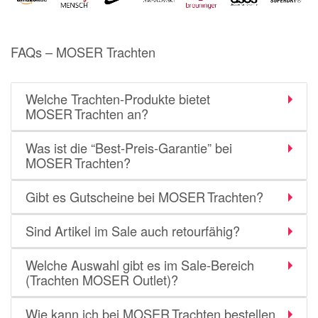
Notino
Parfumdreams
FAQs – MOSER Trachten
apodiscounter
OTTO Office
Welche Trachten‑Produkte bietet
Udemy
MOSER Trachten an?
HappyKeks
Was ist die “Best‑Preis‑Garantie” bei
Pets Deli
MOSER Trachten?
SNIPES
Gibt es Gutscheine bei MOSER Trachten?
Click & Boat
Lidl
Sind Artikel im Sale auch retourfähig?
BOGNER
Welche Auswahl gibt es im Sale‑Bereich
(Trachten MOSER Outlet)?
XXXLutz
BADER
Wie kann ich bei MOSER Trachten bestellen