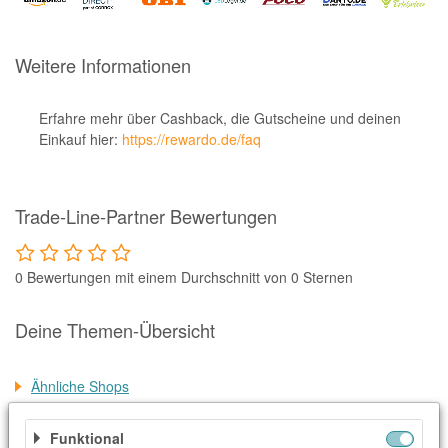
Notino
Parfumdreams
Weitere Informationen
apodiscounter
OTTO Office
Erfahre mehr über Cashback, die Gutscheine und deinen
Einkauf hier:
https://rewardo.de/faq
Udemy
HappyKeks
Trade-Line-Partner Bewertungen
Pets Deli
SNIPES
0 Bewertungen mit einem Durchschnitt von 0 Sternen
Click & Boat
Lidl
Deine Themen-Übersicht
BOGNER
Ähnliche Shops
XXXLutz
Weitere Informationen
BADER
Funktional