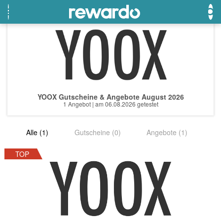
OTTO
Beste Gutscheine
Beste Angebote
Breuninger
Neueste Gutscheine
Neueste Angebote
YOOX Gutscheine & Angebote August 2026
Lieferando
Top Gutscheine
Top Angebote
1 Angebot | am 06.08.2026 getestet
LASCANA
Exklusive Gutscheine
Exklusive Angebote
Alle (1)
Gutscheine (0)
Angebote (1)
eBay
Sonderaktionen
DOUGLAS Parfümerie
TOP
Temu
Fressnapf
adidas