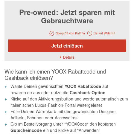
Notino
Pre-owned: Jetzt sparen mit
Parfumdreams
Gebrauchtware
apodiscounter
OTTO Office
überprüft von Kathrin
bis auf Widerruf
Udemy
Jetzt einlösen
HappyKeks
Details
Pets Deli
Wie kann ich einen YOOX Rabattcode und
SNIPES
Cashback einlösen?
Click & Boat
Wähle Deinen gewünschten
YOOX Rabattcode
auf
rewardo.de aus oder nutze die
Cashback-Option
Lidl
Klicke auf den Aktivierungsbutton und werde automatisch zum
italienischen Luxus-Fashion-Portal weitergeleitet
BOGNER
Fülle Deinen Warenkorb mit den gewünschten Designer-
XXXLutz
Artikeln, Schuhen oder Accessoires
Gib im Bestellvorgang unter "YOOXCode" den kopierten
BADER
Gutscheincode
ein und klicke auf "Anwenden"