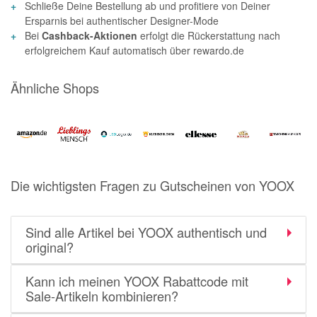
Schließe Deine Bestellung ab und profitiere von Deiner
momox
Ersparnis bei authentischer Designer-Mode
Bei
Cashback-Aktionen
erfolgt die Rückerstattung nach
GALERIA
erfolgreichem Kauf automatisch über rewardo.de
vidaXL
bonprix
Ähnliche Shops
CHECK24
LiveFresh
tink
Die wichtigsten Fragen zu Gutscheinen von YOOX
heine
Ankerkraut
Sind alle Artikel bei YOOX authentisch und
ABOUT YOU
original?
Alle Shops anzeigen
Kann ich meinen YOOX Rabattcode mit
Sale-Artikeln kombinieren?