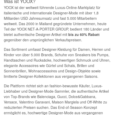
Was ist YOOX?
YOOX ist der weltweit führende Luxus-Online-Marktplatz für
italienische und internationale Designer-Mode mit über 1,8
Milliarden USD Jahresumsatz und fast 5.000 Mitarbeitern
weltweit. Das 2000 in Mailand gegründete Unternehmen, heute
Teil der YOOX NET-A-PORTER GROUP, bedient 180 Länder und
bietet authentische Designer-Artikel mit
bis zu 60% Rabatt
gegenüber den ursprünglichen Verkaufspreisen.
Das Sortiment umfasst Designer-Kleidung für Damen, Herren und
Kinder von über 5.000 Brands, Schuhe von Sneakers bis Pumps,
Handtaschen und Rucksäcke, hochwertigen Schmuck und Uhren,
elegante Accessoires wie Gürtel und Schals, Brillen und
Sonnenbrillen, Wohnaccessoires und Design-Objekte sowie
limitierte Designer-Kollektionen aus vergangenen Saisons.
Die Plattform richtet sich an fashion-bewusste Käufer, Luxus-
Liebhaber und Designer-Mode-Sammler, die authentische Artikel
von Top-Brands wie Balenciaga, Gucci, Dolce&Gabbana,
Versace, Valentino Garavani, Maison Margiela und Off-White zu
reduzierten Preisen suchen. Das End-of-Season-Konzept
ermöglicht es, hochwertige Designer-Mode aus vergangenen