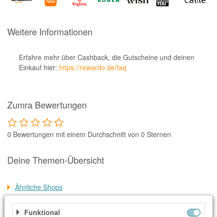
Notino
Parfumdreams
Weitere Informationen
apodiscounter
OTTO Office
Erfahre mehr über Cashback, die Gutscheine und deinen
Einkauf hier:
https://rewardo.de/faq
Udemy
HappyKeks
Zumra Bewertungen
Pets Deli
SNIPES
0 Bewertungen mit einem Durchschnitt von 0 Sternen
Click & Boat
Lidl
Deine Themen-Übersicht
BOGNER
Ähnliche Shops
XXXLutz
Weitere Informationen
BADER
Funktional