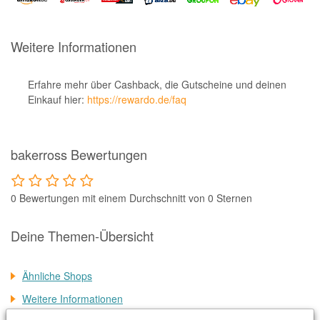
Notino
Parfumdreams
Weitere Informationen
apodiscounter
OTTO Office
Erfahre mehr über Cashback, die Gutscheine und deinen
Einkauf hier:
https://rewardo.de/faq
Udemy
HappyKeks
bakerross Bewertungen
Pets Deli
SNIPES
0 Bewertungen mit einem Durchschnitt von 0 Sternen
Click & Boat
Lidl
Deine Themen-Übersicht
BOGNER
Ähnliche Shops
XXXLutz
Weitere Informationen
BADER