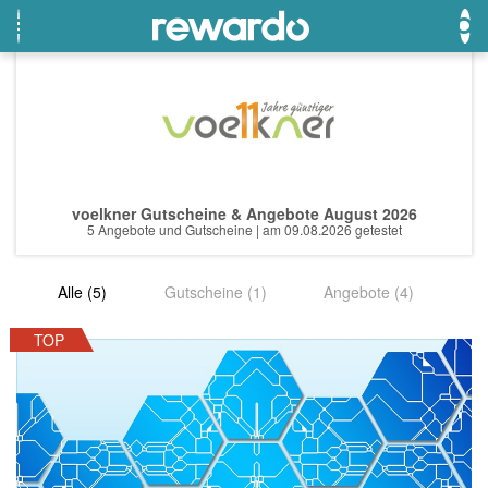
OTTO
Beste Gutscheine
Beste Angebote
Breuninger
Neueste Gutscheine
Neueste Angebote
voelkner Gutscheine & Angebote August 2026
Lieferando
Top Gutscheine
Top Angebote
5 Angebote und Gutscheine | am 09.08.2026 getestet
LASCANA
Exklusive Gutscheine
Exklusive Angebote
Alle (5)
Gutscheine (1)
Angebote (4)
eBay
Sonderaktionen
DOUGLAS Parfümerie
TOP
Temu
Fressnapf
adidas