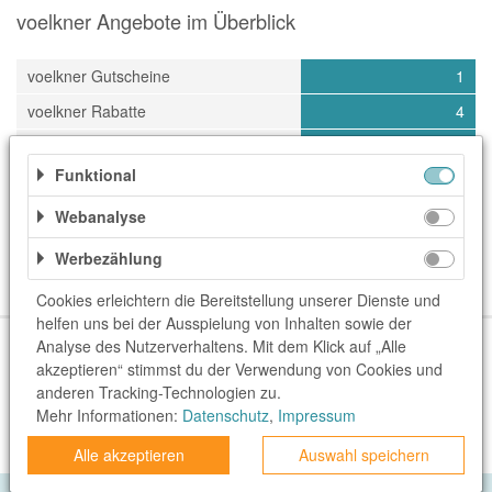
voelkner Angebote im Überblick
voelkner Gutscheine
1
voelkner Rabatte
4
Letztes Update
09.08.2026
Funktional
Kategorien
Webanalyse
Dienstleister
Elektronik & Technik
Haus & Garten
Werbezählung
Haus & Technik
Heimwerken & Garten
TV & Video
Cookies erleichtern die Bereitstellung unserer Dienste und
helfen uns bei der Ausspielung von Inhalten sowie der
Über uns
Unser Team
FAQ
blog.rewardo.de
Kontakt
Analyse des Nutzerverhaltens. Mit dem Klick auf „Alle
akzeptieren“ stimmst du der Verwendung von Cookies und
Shops
Sonderaktionen
Kategorien
Beste Gutscheine
anderen Tracking-Technologien zu.
Neueste Gutscheine
Top Gutscheine
Exklusive Gutscheine
Mehr Informationen:
Datenschutz
,
Impressum
rewardo.ch
rewardo.at
Alle akzeptieren
Auswahl speichern
Privatsphäre
Impressum
Datenschutz
AGB