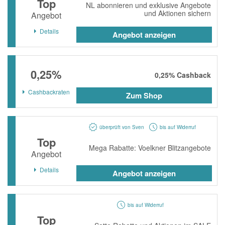
Top
NL abonnieren und exklusive Angebote
momox
und Aktionen sichern
Angebot
GALERIA
Details
Angebot anzeigen
vidaXL
bonprix
0,25%
0,25%
Cashback
CHECK24
Cashbackraten
Zum Shop
LiveFresh
tink
überprüft von Sven
bis auf Widerruf
heine
Top
Mega Rabatte: Voelkner Blitzangebote
Ankerkraut
Angebot
ABOUT YOU
Details
Angebot anzeigen
Alle Shops anzeigen
bis auf Widerruf
Top