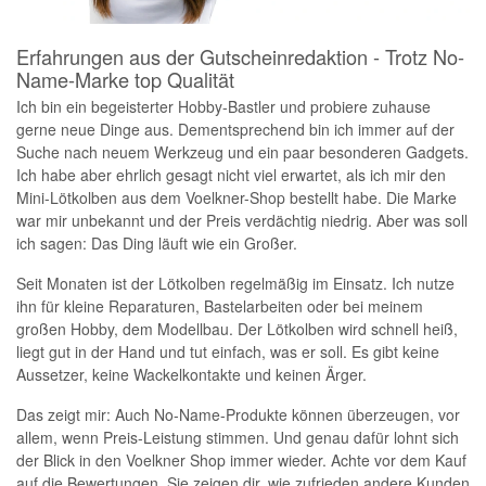
Erfahrungen aus der Gutscheinredaktion - Trotz No-
Name-Marke top Qualität
Ich bin ein begeisterter Hobby-Bastler und probiere zuhause
gerne neue Dinge aus. Dementsprechend bin ich immer auf der
Suche nach neuem Werkzeug und ein paar besonderen Gadgets.
Ich habe aber ehrlich gesagt nicht viel erwartet, als ich mir den
Mini-Lötkolben aus dem Voelkner-Shop bestellt habe. Die Marke
war mir unbekannt und der Preis verdächtig niedrig. Aber was soll
ich sagen: Das Ding läuft wie ein Großer.
Seit Monaten ist der Lötkolben regelmäßig im Einsatz. Ich nutze
ihn für kleine Reparaturen, Bastelarbeiten oder bei meinem
großen Hobby, dem Modellbau. Der Lötkolben wird schnell heiß,
liegt gut in der Hand und tut einfach, was er soll. Es gibt keine
Aussetzer, keine Wackelkontakte und keinen Ärger.
Das zeigt mir: Auch No-Name-Produkte können überzeugen, vor
allem, wenn Preis-Leistung stimmen. Und genau dafür lohnt sich
der Blick in den Voelkner Shop immer wieder. Achte vor dem Kauf
auf die Bewertungen. Sie zeigen dir, wie zufrieden andere Kunden