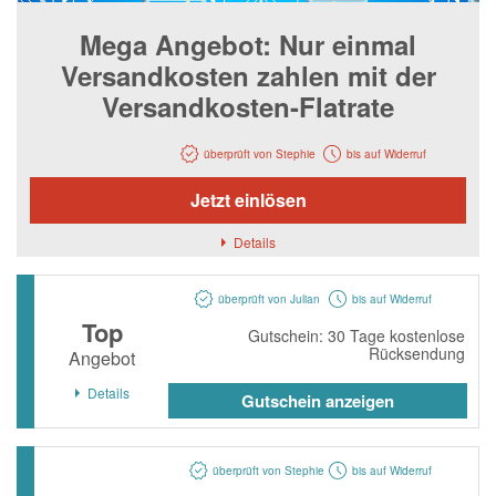
Notino
Mega Angebot: Nur einmal
Parfumdreams
Versandkosten zahlen mit der
apodiscounter
Versandkosten-Flatrate
OTTO Office
überprüft von Stephie
bis auf Widerruf
Udemy
Jetzt einlösen
HappyKeks
Pets Deli
Details
SNIPES
überprüft von Julian
bis auf Widerruf
Click & Boat
Top
Gutschein: 30 Tage kostenlose
Rücksendung
Lidl
Angebot
Details
BOGNER
Gutschein anzeigen
XXXLutz
BADER
überprüft von Stephie
bis auf Widerruf