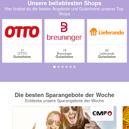
Unsere beliebtesten Shops
momox
Hier findest du die besten Angebote und Gutscheine unserer Top-
Shops
GALERIA
vidaXL
bonprix
CHECK24
17
19
55
OTTO
Breuninger
Lieferando
LiveFresh
Gutscheine
Gutscheine
Gutscheine
tink
heine
Ankerkraut
Die besten Sparangebote der Woche
ABOUT YOU
Entdecke unsere Sparangebote der Woche
Alle Shops anzeigen