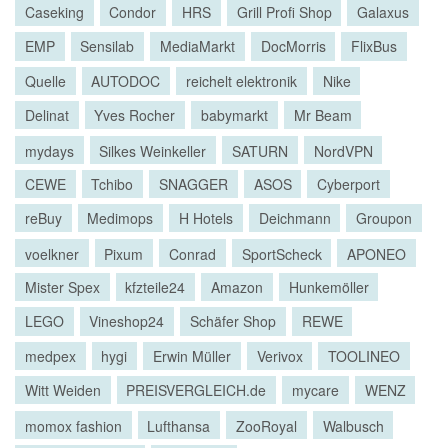
Caseking
Condor
HRS
Grill Profi Shop
Galaxus
EMP
Sensilab
MediaMarkt
DocMorris
FlixBus
Quelle
AUTODOC
reichelt elektronik
Nike
Delinat
Yves Rocher
babymarkt
Mr Beam
mydays
Silkes Weinkeller
SATURN
NordVPN
CEWE
Tchibo
SNAGGER
ASOS
Cyberport
reBuy
Medimops
H Hotels
Deichmann
Groupon
voelkner
Pixum
Conrad
SportScheck
APONEO
Mister Spex
kfzteile24
Amazon
Hunkemöller
LEGO
Vineshop24
Schäfer Shop
REWE
medpex
hygi
Erwin Müller
Verivox
TOOLINEO
Witt Weiden
PREISVERGLEICH.de
mycare
WENZ
momox fashion
Lufthansa
ZooRoyal
Walbusch