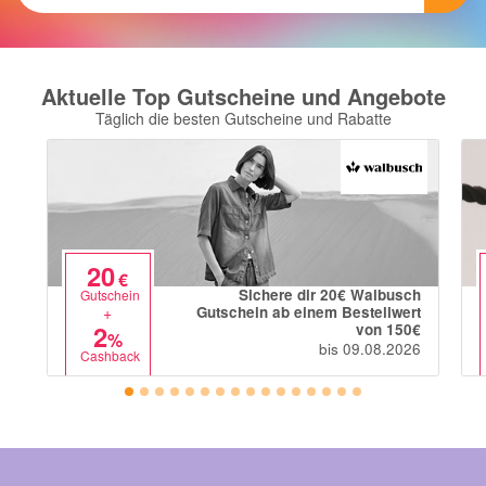
Notino
Parfumdreams
apodiscounter
Aktuelle Top Gutscheine und Angebote
OTTO Office
Täglich die besten Gutscheine und Rabatte
Udemy
HappyKeks
Pets Deli
20
SNIPES
€
Sichere dir 20€ Walbusch
Gutschein
Click & Boat
+
Gutschein ab einem Bestellwert
2
von 150€
%
Lidl
bis 09.08.2026
Cashback
BOGNER
XXXLutz
BADER