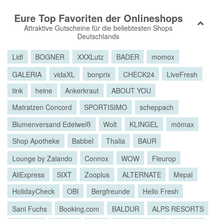
Eure Top Favoriten der Onlineshops
Attraktive Gutscheine für die beliebtesten Shops
Deutschlands
Lidl
BOGNER
XXXLutz
BADER
momox
GALERIA
vidaXL
bonprix
CHECK24
LiveFresh
tink
heine
Ankerkraut
ABOUT YOU
Matratzen Concord
SPORTISIMO
scheppach
Blumenversand Edelweiß
Wolt
KLINGEL
mömax
Shop Apotheke
Babbel
Thalia
BAUR
Lounge by Zalando
Connox
WOW
Fleurop
AliExpress
SIXT
Zooplus
ALTERNATE
Mepal
HolidayCheck
OBI
Bergfreunde
Hello Fresh
Sani Fuchs
Booking.com
BALDUR
ALPS RESORTS