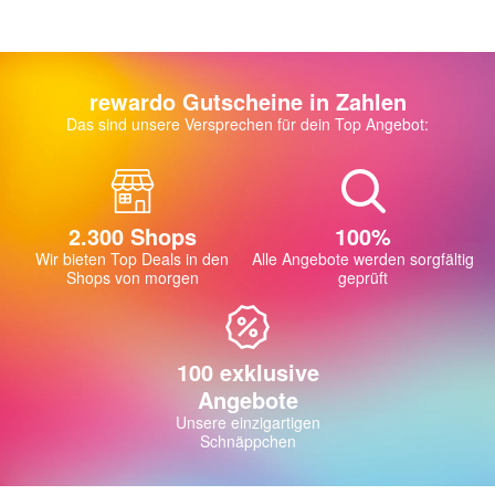
rewardo Gutscheine in Zahlen
Das sind unsere Versprechen für dein Top Angebot:
2.300 Shops
100%
Wir bieten Top Deals in den
Alle Angebote werden sorgfältig
Shops von morgen
geprüft
100 exklusive
Angebote
Unsere einzigartigen
Schnäppchen